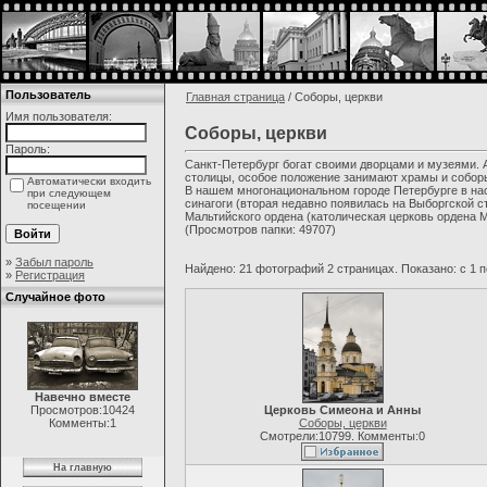
Пользователь
Главная страница
/ Соборы, церкви
Имя пользователя:
Соборы, церкви
Пароль:
Санкт-Петербург богат своими дворцами и музеями. А
столицы, особое положение занимают храмы и соборы 
Автоматически входить
В нашем многонациональном городе Петербурге в нас
при следующем
синагоги (вторая недавно появилась на Выборгской с
посещении
Мальтийского ордена (католическая церковь ордена 
(Просмотров папки: 49707)
»
Забыл пароль
Найдено: 21 фотографий 2 страницах. Показано: с 1 п
»
Регистрация
Случайное фото
Навечно вместе
Просмотров:10424
Церковь Симеона и Анны
Комменты:1
Соборы, церкви
Смотрели:10799. Комменты:0
На главную