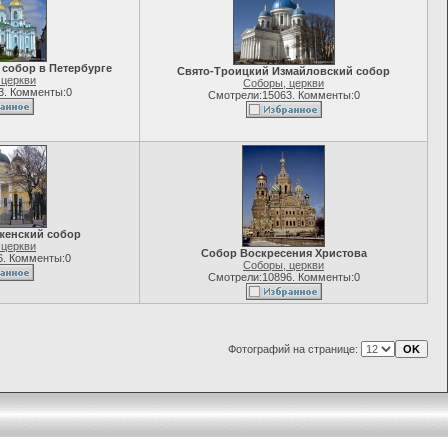
собор в Петербурге
Свято-Троицкий Измайловский собор
 церкви
Соборы, церкви
3. Комменты:0
Смотрели:15063. Комменты:0
женский собор
 церкви
Собор Воскресения Христова
6. Комменты:0
Соборы, церкви
Смотрели:10896. Комменты:0
Фотографий на странице: