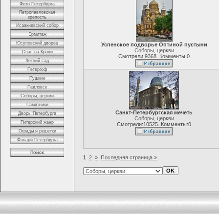
Фото Петербурга
Петропавловская
крепость
Исаакиевский собор
Эрмитаж
Юсуповский дворец
Успенское подворье Оптиной пустыни
Соборы, церкви
Спас-на-Крови
Смотрели:9368. Комменты:0
Летний сад
Петергоф
Пушкин
Павловск
Соборы, церкви
Памятники
Санкт-Петербургская мечеть
Дворы Петербурга
Соборы, церкви
Питерский жанр
Смотрели:10525. Комменты:0
Ограды и решетки
Фонари Петербурга
Поиск
1
2
»
Последняя страница »