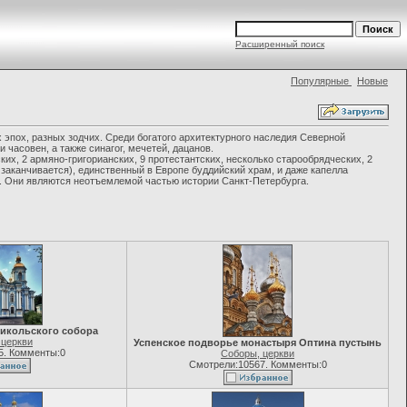
Расширенный поиск
Популярные
Новые
 эпох, разных зодчих. Среди богатого архитектурного наследия Северной
часовен, а также синагог, мечетей, дацанов.
х, 2 армяно-григорианских, 9 протестантских, несколько старообрядческих, 2
 заканчивается), единственный в Европе буддийский храм, и даже капелла
е. Они являются неотъемлемой частью истории Санкт-Петербурга.
Никольского собора
 церкви
Успенское подворье монастыря Оптина пустынь
5. Комменты:0
Соборы, церкви
Смотрели:10567. Комменты:0