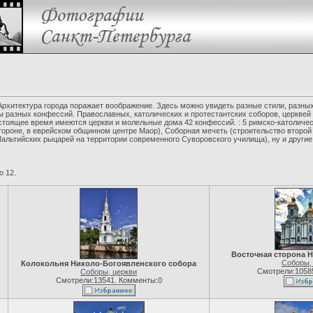
рхитектура города поражает воображение. Здесь можно увидеть разные стили, разных
разных конфессий. Православных, католических и протестантских соборов, церквей и 
тоящее время имеются церкви и молельные дома 42 конфессий. : 5 римско-католически
тороне, в еврейском общинном центре Маор), Соборная мечеть (строительство второй
Мальтийских рыцарей на территории современного Суворовского училища), ну и други
о 12.
Восточная сторона 
Соборы,
Колокольня Николо-Богоявленского собора
Смотрели:1058
Соборы, церкви
Смотрели:13541. Комменты:0